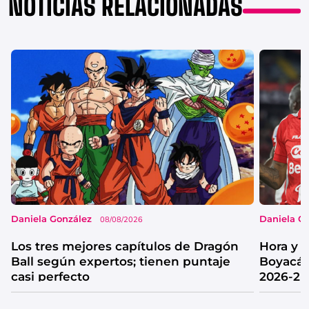
NOTICIAS RELACIONADAS
Daniela González
Daniela G
08/08/2026
Los tres mejores capítulos de Dragón
Hora y 
Ball según expertos; tienen puntaje
Boyacá 
casi perfecto
2026-2