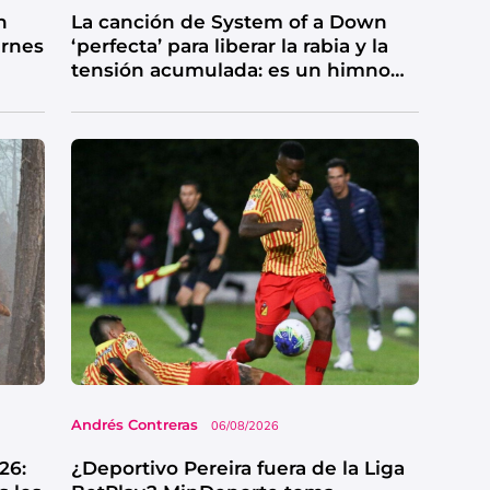
n
La canción de System of a Down
ernes
‘perfecta’ para liberar la rabia y la
tensión acumulada: es un himno
de catarsis
Andrés Contreras
06/08/2026
26:
¿Deportivo Pereira fuera de la Liga