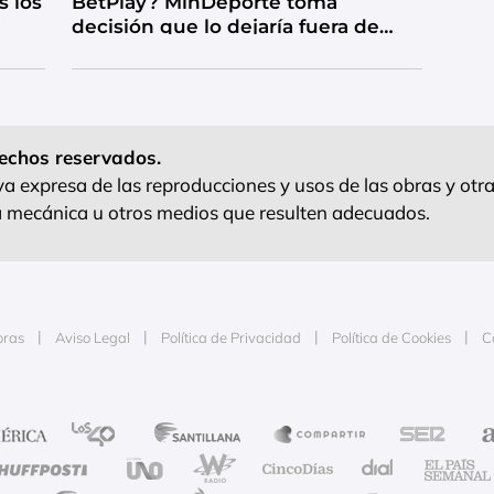
s los
BetPlay? MinDeporte toma
decisión que lo dejaría fuera de
competencia
echos reservados.
 expresa de las reproducciones y usos de las obras y otra
ra mecánica u otros medios que resulten adecuados.
oras
Aviso Legal
Política de Privacidad
Política de Cookies
C