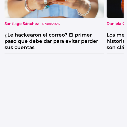
Santiago Sánchez
Daniela G
07/08/2026
¿Le hackearon el correo? El primer
Los mejo
paso que debe dar para evitar perder
historia
sus cuentas
son clá