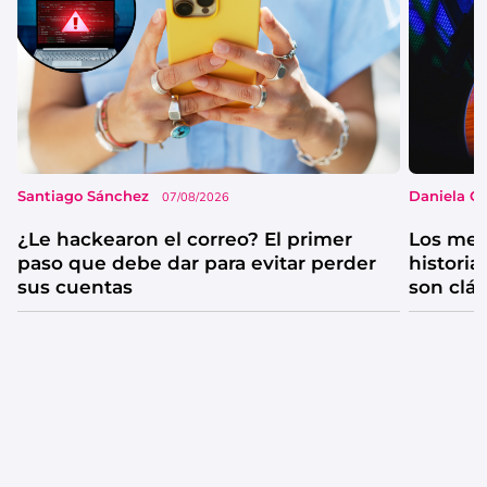
Santiago Sánchez
Daniela G
07/08/2026
¿Le hackearon el correo? El primer
Los mejo
paso que debe dar para evitar perder
historia
sus cuentas
son clá