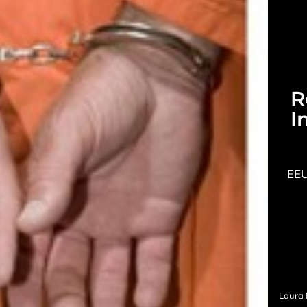
R
I
EEU
Laura