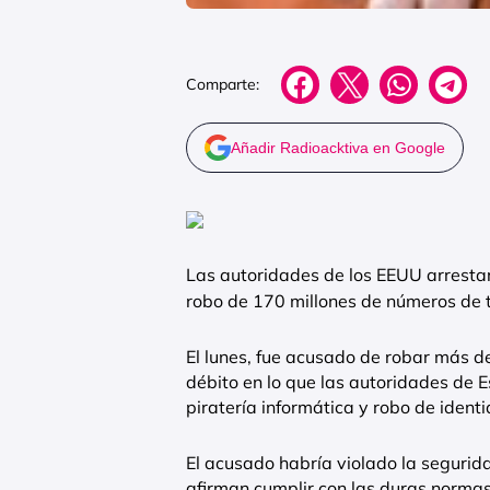
Comparte:
Añadir Radioacktiva en Google
Las autoridades de los EEUU arresta
robo de 170 millones de números de ta
El lunes, fue acusado de robar más d
débito en lo que las autoridades de 
piratería informática y robo de iden
El acusado habría violado la segur
afirman cumplir con las duras normas