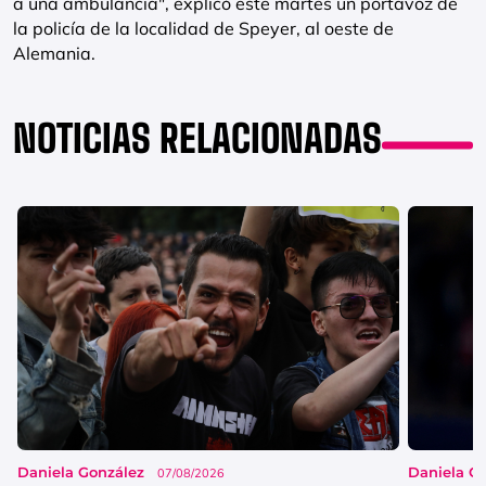
a una ambulancia", explicó este martes un portavoz de
la policía de la localidad de Speyer, al oeste de
Alemania.
NOTICIAS RELACIONADAS
Daniela González
Daniela G
07/08/2026