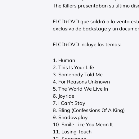
The Killers presentaban su último di
El CD+DVD que saldrá a la venta est
exclusivo de backstage y un documen
El CD+DVD incluye los temas:
1. Human
2. This Is Your Life
3. Somebody Told Me
4. For Reasons Unknown
5. The World We Live In
6. Joyride
7. I Can’t Stay
8. Bling (Confessions Of A King)
9. Shadowplay
10. Smile Like You Mean It
11. Losing Touch
12. Spaceman