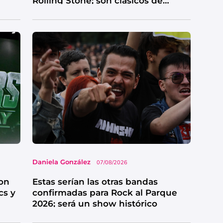
Rolling Stone; son clásicos de
grandes bandas
Daniela González
07/08/2026
on
Estas serían las otras bandas
cs y
confirmadas para Rock al Parque
2026; será un show histórico