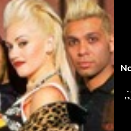
No
Só
ma