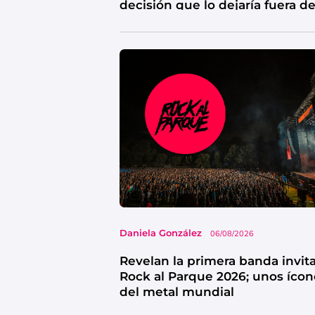
decisión que lo dejaría fuera d
competencia
Daniela González
06/08/2026
Revelan la primera banda invit
Rock al Parque 2026; unos ícon
del metal mundial