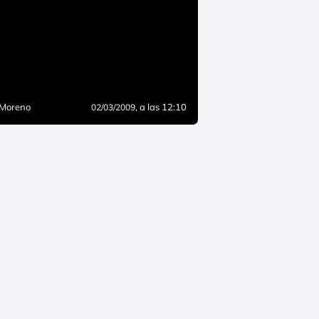
 Moreno
, a las 12:10
02/03/2009