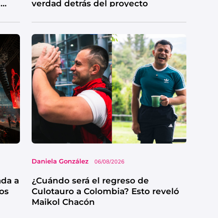
e
verdad detrás del proyecto
Daniela González
06/08/2026
ada a
¿Cuándo será el regreso de
os
Culotauro a Colombia? Esto reveló
Maikol Chacón