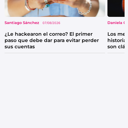
Santiago Sánchez
Daniela G
07/08/2026
¿Le hackearon el correo? El primer
Los mejo
paso que debe dar para evitar perder
historia
sus cuentas
son clá