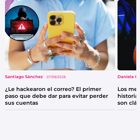
Santiago Sánchez
Daniela G
07/08/2026
¿Le hackearon el correo? El primer
Los mejo
paso que debe dar para evitar perder
historia
sus cuentas
son clá