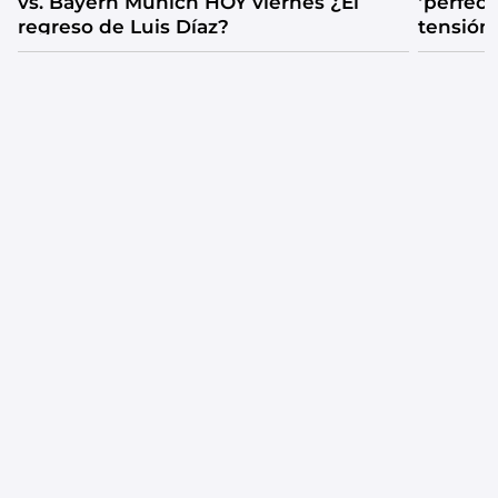
vs. Bayern Múnich HOY viernes ¿El
‘perfecta
regreso de Luis Díaz?
tensión
catarsis