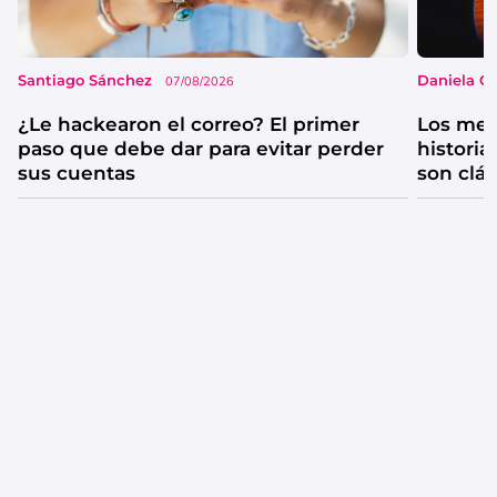
Santiago Sánchez
Daniela G
07/08/2026
¿Le hackearon el correo? El primer
Los mejo
paso que debe dar para evitar perder
historia
sus cuentas
son clá