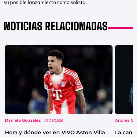
su posible lanzamiento como solista.
NOTICIAS RELACIONADAS
Daniela González
Andrés Co
06/08/2026
Hora y dónde ver en VIVO Aston Villa
La canc