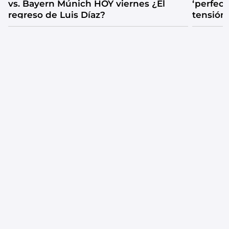
vs. Bayern Múnich HOY viernes ¿El
‘perfecta
regreso de Luis Díaz?
tensión
catarsis