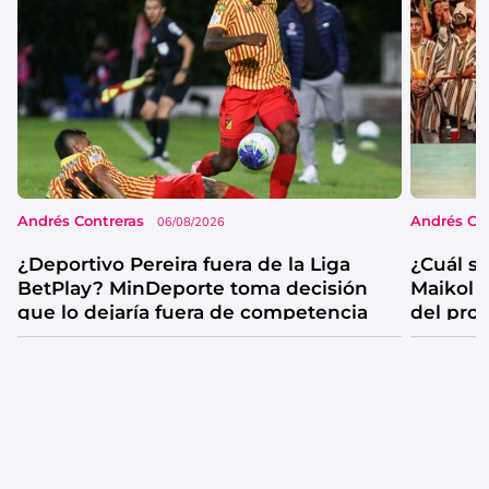
Andrés Contreras
Andrés Co
06/08/2026
¿Deportivo Pereira fuera de la Liga
¿Cuál se
BetPlay? MinDeporte toma decisión
Maikol 
que lo dejaría fuera de competencia
del pro