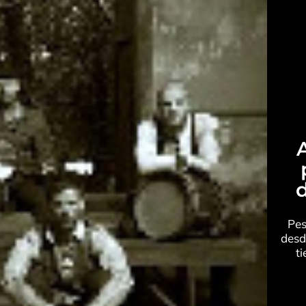
d
Pes
desd
ti