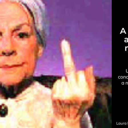
A
cond
a n
Laura