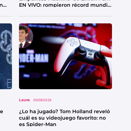
en
EN VIVO: rompieron récord mundial
y así sonó
Laura
05/08/2026
ue
¿Lo ha jugado? Tom Holland reveló
cuál es su videojuego favorito: no
es Spider-Man