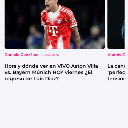
Daniela González
Andrés Co
06/08/2026
Hora y dónde ver en VIVO Aston Villa
La canc
vs. Bayern Múnich HOY viernes ¿El
‘perfecta
regreso de Luis Díaz?
tensión
catarsis