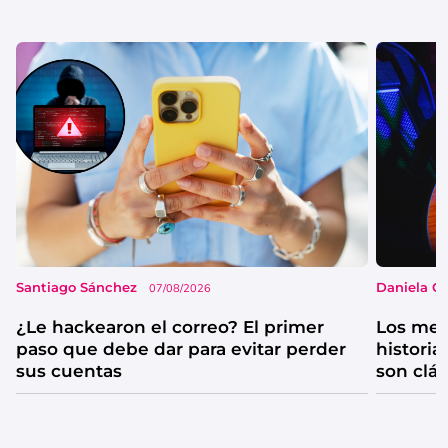
Santiago Sánchez
Daniela G
07/08/2026
¿Le hackearon el correo? El primer
Los mejo
paso que debe dar para evitar perder
historia
sus cuentas
son clá