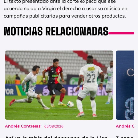
El texto presentado ante la corte explica que ese
acuerdo no da a Virgin el derecho a usar su música en
campañas publicitarias para vender otros productos.
NOTICIAS RELACIONADAS
Andrés Contreras
Andrés Co
05/08/2026