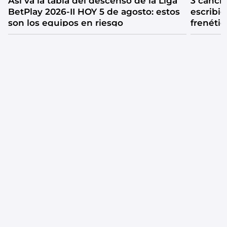
Así va la tabla del descenso de la Liga
3 canci
BetPlay 2026-II HOY 5 de agosto: estos
escribió
son los equipos en riesgo
frenétic