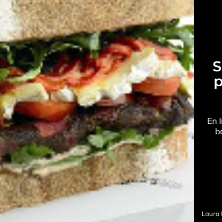
S
p
En I
b
Laura