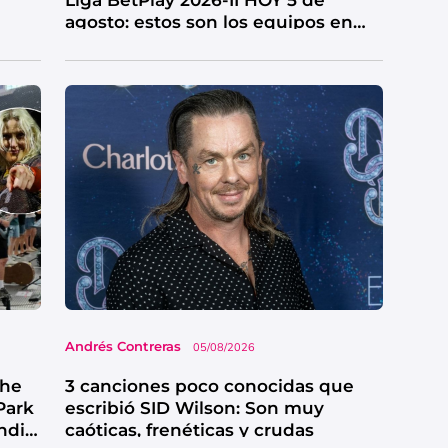
agosto: estos son los equipos en
riesgo
Andrés Contreras
05/08/2026
The
3 canciones poco conocidas que
Park
escribió SID Wilson: Son muy
ndial
caóticas, frenéticas y crudas