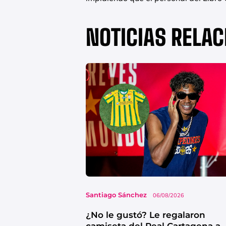
NOTICIAS RELA
Santiago Sánchez
06/08/2026
¿No le gustó? Le regalaron
camiseta del Real Cartagena a