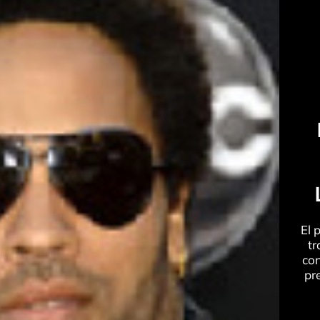
El 
tr
con
pr