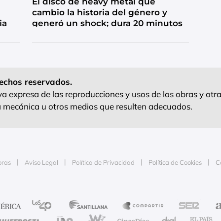
El disco de heavy metal que
cambio la historia del género y
ia
generó un shock; dura 20 minutos
echos reservados.
 expresa de las reproducciones y usos de las obras y otra
ra mecánica u otros medios que resulten adecuados.
oras
Aviso Legal
Política de Privacidad
Política de Cookies
C