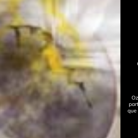
Oz
part
que 