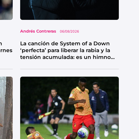
Andrés Contreras
06/08/2026
n
La canción de System of a Down
ernes
‘perfecta’ para liberar la rabia y la
tensión acumulada: es un himno
de catarsis