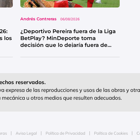
Andrés Contreras
06/08/2026
26:
¿Deportivo Pereira fuera de la Liga
s los
BetPlay? MinDeporte toma
decisión que lo dejaría fuera de
competencia
echos reservados.
 expresa de las reproducciones y usos de las obras y otra
ra mecánica u otros medios que resulten adecuados.
oras
Aviso Legal
Política de Privacidad
Política de Cookies
C