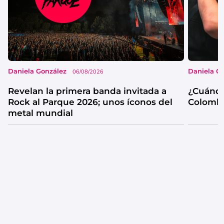
Daniela González
Daniela G
06/08/2026
Revelan la primera banda invitada a
¿Cuándo
Rock al Parque 2026; unos íconos del
Colombi
metal mundial