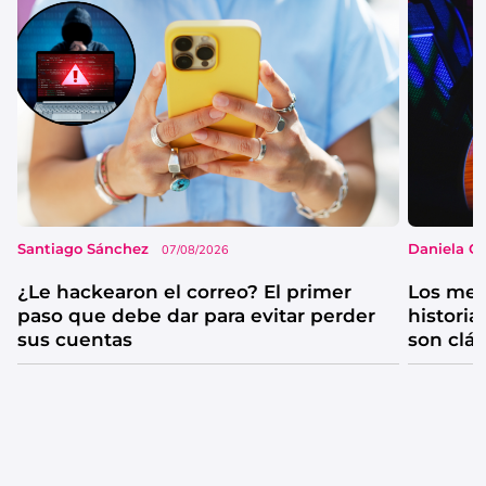
Santiago Sánchez
Daniela G
07/08/2026
¿Le hackearon el correo? El primer
Los mejo
paso que debe dar para evitar perder
historia
sus cuentas
son clá