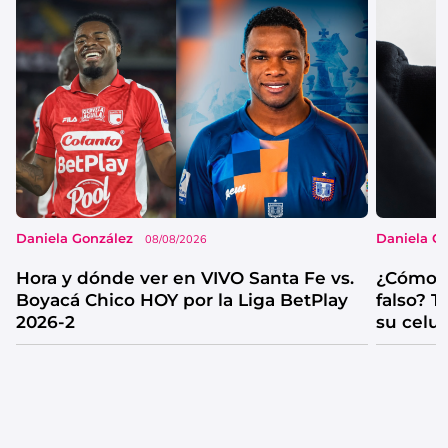
Daniela González
Daniela G
08/08/2026
Hora y dónde ver en VIVO Santa Fe vs.
¿Cómo s
Boyacá Chico HOY por la Liga BetPlay
falso? 
2026-2
su celul