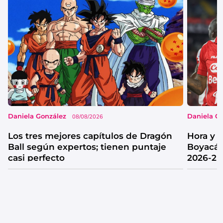
Daniela González
Daniela G
08/08/2026
Los tres mejores capítulos de Dragón
Hora y 
Ball según expertos; tienen puntaje
Boyacá 
casi perfecto
2026-2