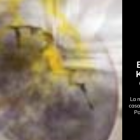
La m
casa
Pa