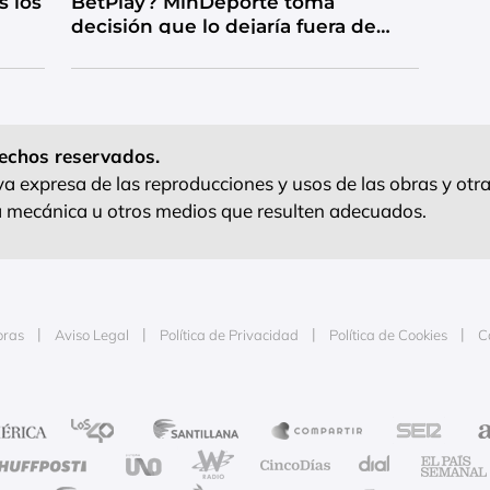
s los
BetPlay? MinDeporte toma
decisión que lo dejaría fuera de
competencia
echos reservados.
 expresa de las reproducciones y usos de las obras y otra
ra mecánica u otros medios que resulten adecuados.
oras
Aviso Legal
Política de Privacidad
Política de Cookies
C