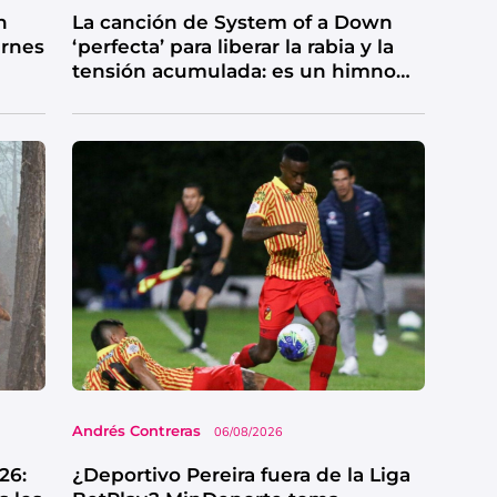
n
La canción de System of a Down
ernes
‘perfecta’ para liberar la rabia y la
tensión acumulada: es un himno
de catarsis
Andrés Contreras
06/08/2026
26:
¿Deportivo Pereira fuera de la Liga