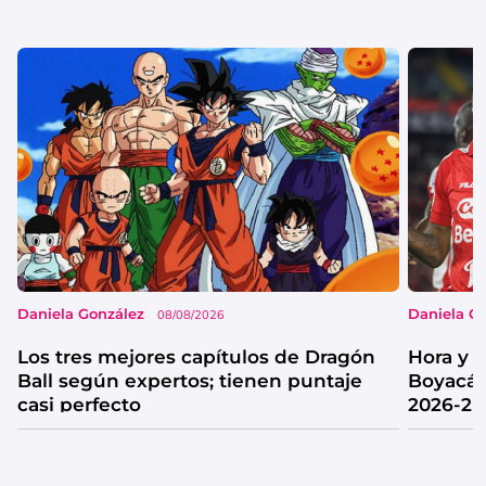
Daniela González
Daniela G
08/08/2026
Los tres mejores capítulos de Dragón
Hora y 
Ball según expertos; tienen puntaje
Boyacá 
casi perfecto
2026-2