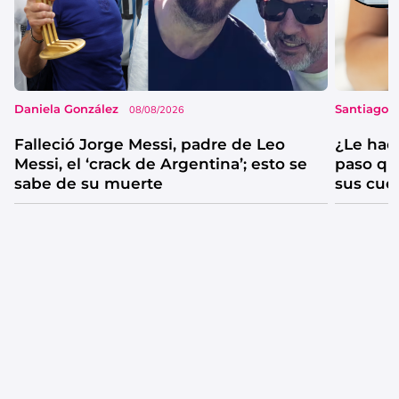
Daniela González
Santiago 
08/08/2026
Falleció Jorge Messi, padre de Leo
¿Le hac
Messi, el ‘crack de Argentina’; esto se
paso qu
sabe de su muerte
sus cue