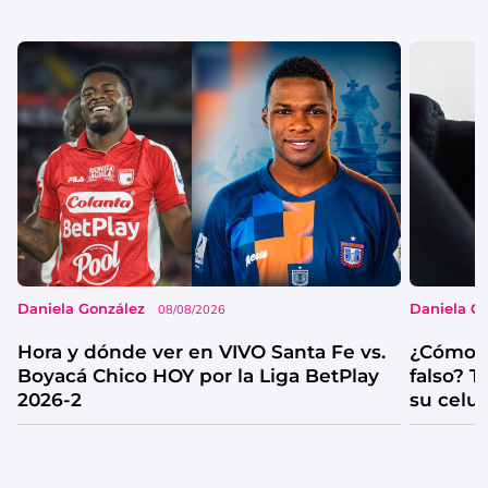
Daniela González
Daniela G
08/08/2026
Hora y dónde ver en VIVO Santa Fe vs.
¿Cómo s
Boyacá Chico HOY por la Liga BetPlay
falso? 
2026-2
su celul