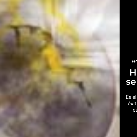
“
H
se
Es e
éxi
e