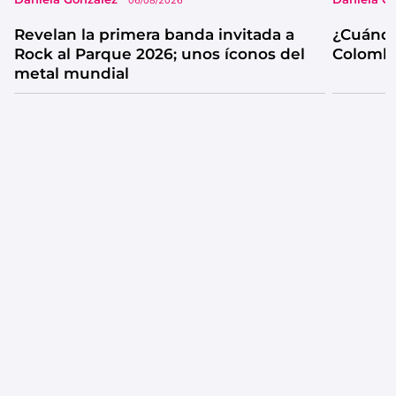
06/08/2026
Revelan la primera banda invitada a
¿Cuándo
Rock al Parque 2026; unos íconos del
Colombi
metal mundial