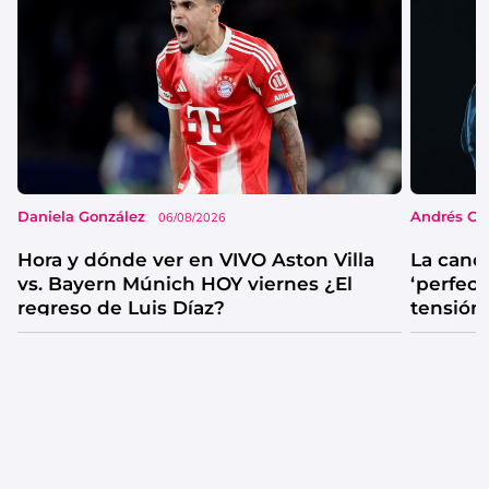
Daniela González
Andrés Co
06/08/2026
Hora y dónde ver en VIVO Aston Villa
La canc
vs. Bayern Múnich HOY viernes ¿El
‘perfecta
regreso de Luis Díaz?
tensión
catarsis