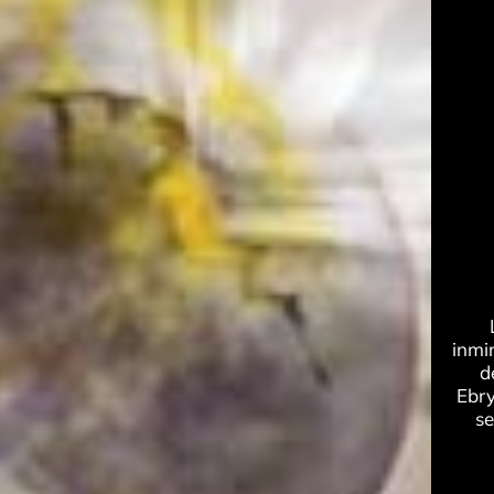
inmi
d
Ebry
se