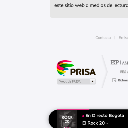
este sitio web a medios de lectu
Contacta
Emis
Publicidad
En Directo
Bogotá
Tu contenido empezará después d
El Rock 20
-