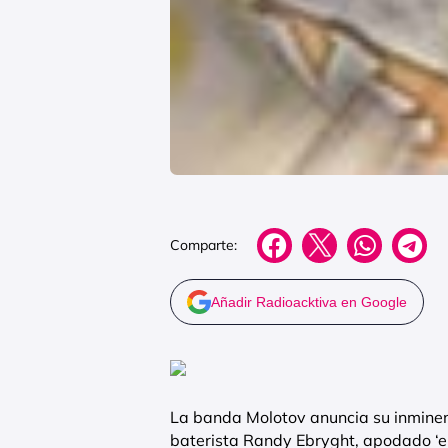
Comparte:
Añadir Radioacktiva en Google
La banda Molotov anuncia su inminent
baterista Randy Ebryght, apodado ‘el 