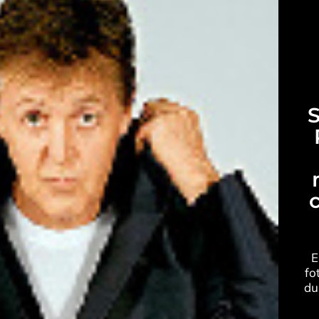
S
E
fo
du