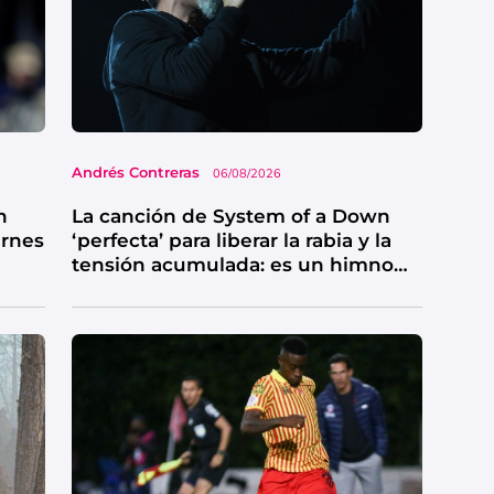
Andrés Contreras
06/08/2026
n
La canción de System of a Down
ernes
‘perfecta’ para liberar la rabia y la
tensión acumulada: es un himno
de catarsis