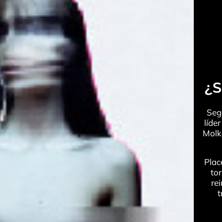
¿S
Seg
líde
Molk
Plac
to
re
t