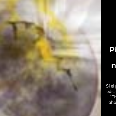
P
n
Si e
edic
“T
aho