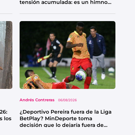
tensión acumulada: es un himno
de catarsis
Andrés Contreras
06/08/2026
26:
¿Deportivo Pereira fuera de la Liga
s los
BetPlay? MinDeporte toma
decisión que lo dejaría fuera de
competencia