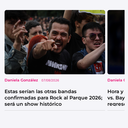
Daniela González
Daniela G
07/08/2026
Estas serían las otras bandas
Hora y 
confirmadas para Rock al Parque 2026;
vs. Bay
será un show histórico
regreso