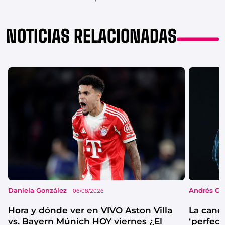
NOTICIAS RELACIONADAS
Daniela González
Andrés Co
06/08/2026
Hora y dónde ver en VIVO Aston Villa
La canc
vs. Bayern Múnich HOY viernes ¿El
‘perfecta