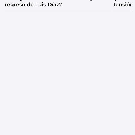
regreso de Luis Díaz?
tensión
catarsis