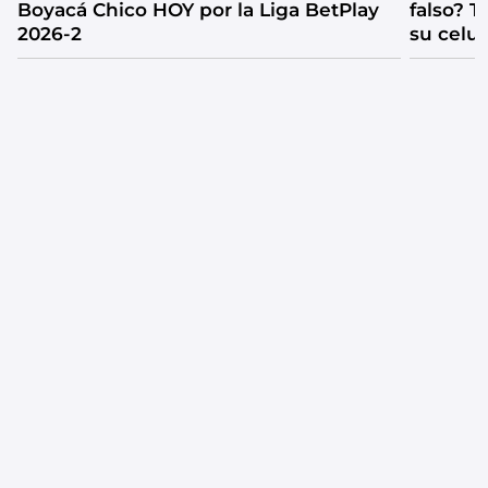
Boyacá Chico HOY por la Liga BetPlay
falso? 
2026-2
su celul