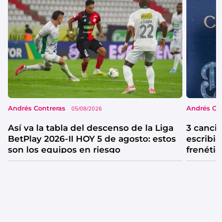
Andrés Contreras
Andrés Co
05/08/2026
Así va la tabla del descenso de la Liga
3 canci
BetPlay 2026-II HOY 5 de agosto: estos
escribió
son los equipos en riesgo
frenétic