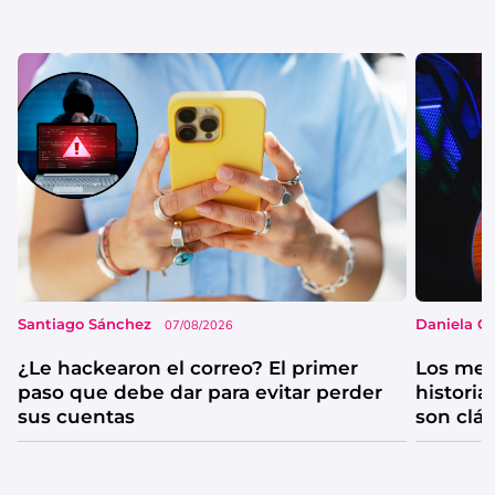
Santiago Sánchez
Daniela G
07/08/2026
¿Le hackearon el correo? El primer
Los mejo
paso que debe dar para evitar perder
historia
sus cuentas
son clá