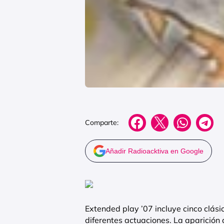
Comparte:
Añadir Radioacktiva en Google
Extended play ’07 incluye cinco clási
diferentes actuaciones. La aparición d