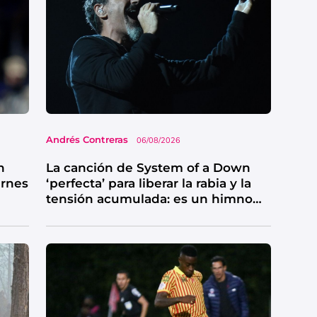
Andrés Contreras
06/08/2026
n
La canción de System of a Down
ernes
‘perfecta’ para liberar la rabia y la
tensión acumulada: es un himno
de catarsis