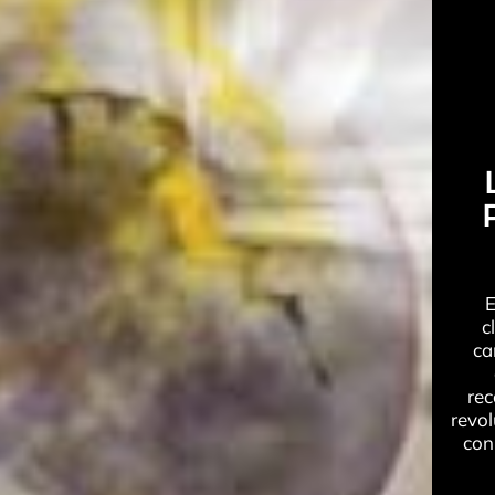
E
c
ca
rec
revol
con