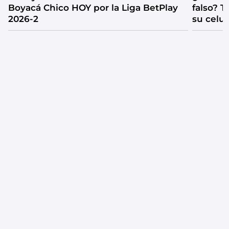
Boyacá Chico HOY por la Liga BetPlay
falso? 
2026-2
su celul