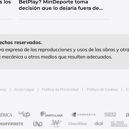
s los
BetPlay? MinDeporte toma
decisión que lo dejaría fuera de
competencia
echos reservados.
 expresa de las reproducciones y usos de las obras y otra
ra mecánica u otros medios que resulten adecuados.
oras
Aviso Legal
Política de Privacidad
Política de Cookies
C