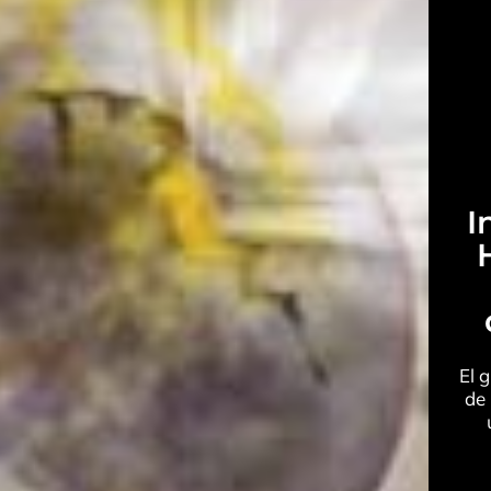
I
El 
de