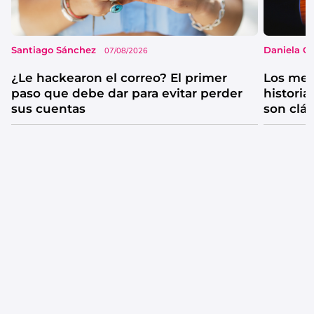
Santiago Sánchez
Daniela G
07/08/2026
¿Le hackearon el correo? El primer
Los mejo
paso que debe dar para evitar perder
historia
sus cuentas
son clá