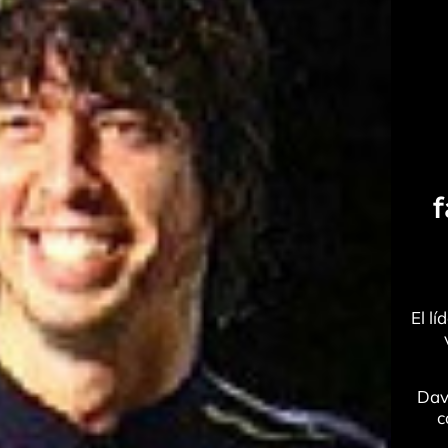
El l
Dave
c