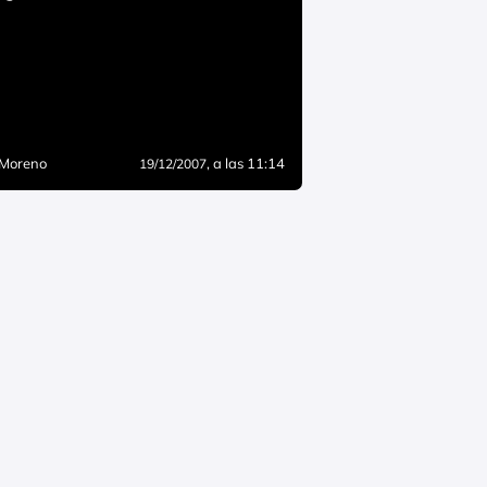
 Moreno
, a las 11:14
19/12/2007