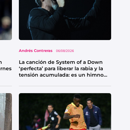
Andrés Contreras
06/08/2026
n
La canción de System of a Down
ernes
‘perfecta’ para liberar la rabia y la
tensión acumulada: es un himno
de catarsis