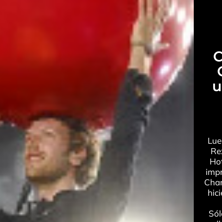
C
u
Lue
Rex
Hot
impr
Char
hic
Sól