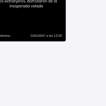
los extranjeros, disfrutaron de la
inesperada velada
 Moreno
, a las 13:20
22/02/2007