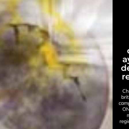
a
d
r
Ch
bri
camp
ON
m
regi