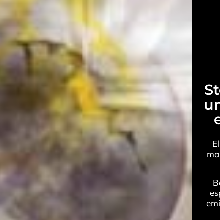
S
un
El
mañ
B
es
emi